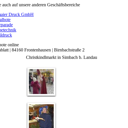
e auch auf unsere anderen Geschäftsbereiche
maier Druck GmbH
talbote
rparade
etechnik
ildruck
latt | 84160 Frontenhausen | Birnbachstraße 2
Christkindlmarkt in Simbach b. Landau