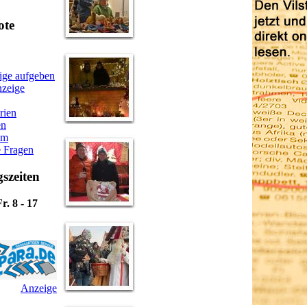
ote
ige aufgeben
zeige
rien
en
am
 Fragen
szeiten
r. 8 - 17
Anzeige