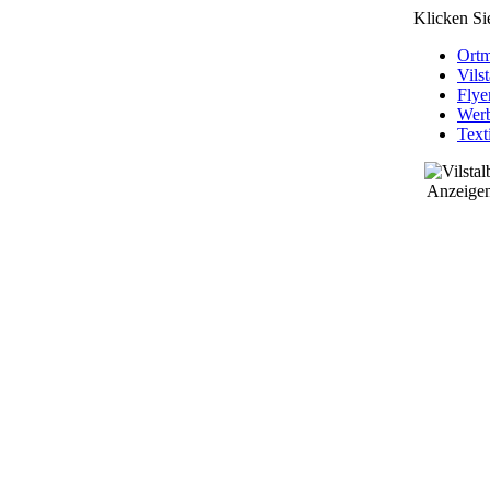
Klicken Si
Ort
Vils
Flye
Werb
Text
Anzeigenb