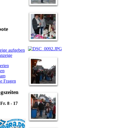
bote
eige aufgeben
nzeige
erien
ten
eam
e Fragen
gszeiten
Fr. 8 - 17