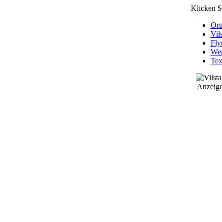
Klicken S
Ort
Vil
Fly
Wer
Tex
Anzeigen