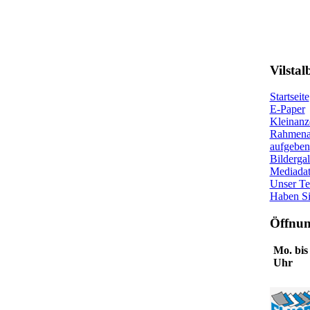
Vilstal
Startseite
E-Paper
Kleinanz
Rahmena
aufgeben
Bildergal
Mediada
Unser T
Haben Si
Öffnun
Mo. bis 
Uhr